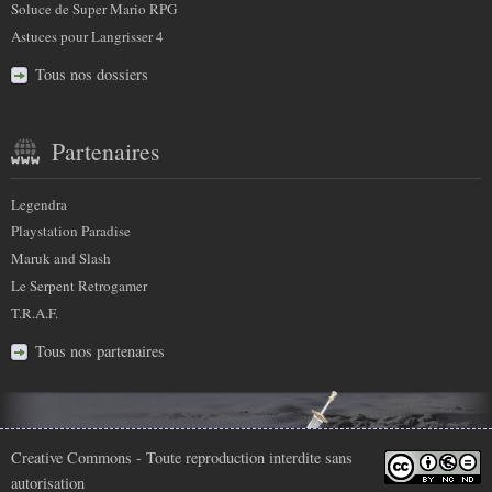
Soluce de Super Mario RPG
Astuces pour Langrisser 4
Tous nos dossiers
Partenaires
Legendra
Playstation Paradise
Maruk and Slash
Le Serpent Retrogamer
T.R.A.F.
Tous nos partenaires
Infos
Creative Commons
- Toute reproduction interdite sans
autorisation
légales