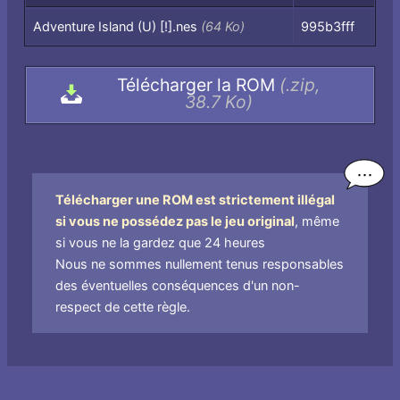
Fichiers
Adventure Island (U) [!].nes
(64 Ko)
995b3fff
contenus
dans
Télécharger la ROM
(.zip,
l'archive,
38.7 Ko)
par
nom
de
fichier
Télécharger une ROM est strictement illégal
si vous ne possédez pas le jeu original
, même
si vous ne la gardez que 24 heures
Nous ne sommes nullement tenus responsables
des éventuelles conséquences d'un non-
respect de cette règle.