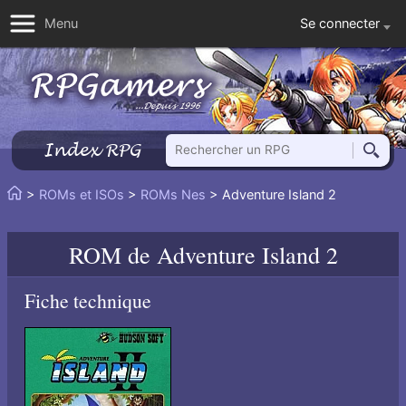
Se connecter
Menu
Rechercher un RPG
Index RPG
Reche
Vous
>
ROMs et ISOs
>
ROMs Nes
> Adventure Island 2
Accueil
êtes
ici
ROM de
Adventure Island 2
:
Fiche technique