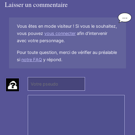
Laisser un commentaire
Vous êtes en mode visiteur ! Si vous le souhaitez,
vous pouvez
vous connecter
afin d'intervenir
avec votre personnage.
Pour toute question, merci de vérifier au préalable
si
notre FAQ
y répond.
P
(
s
N
e
e
u
p
d
a
o
s
:
r
e