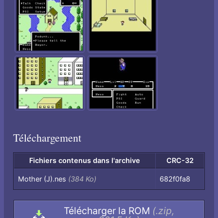
Téléchargement
Fichiers contenus dans l'archive
CRC-32
Fichiers
Mother (J).nes
(384 Ko)
682f0fa8
contenus
dans
Télécharger la ROM
(.zip,
l'archive,