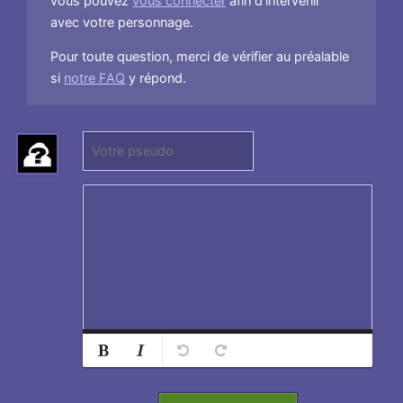
vous pouvez
vous connecter
afin d'intervenir
avec votre personnage.
Pour toute question, merci de vérifier au préalable
si
notre FAQ
y répond.
P
(
s
N
e
e
u
p
d
a
o
s
:
r
e
n
s
Normal
Ajouter
e
Retirer
Titre 1
i
g