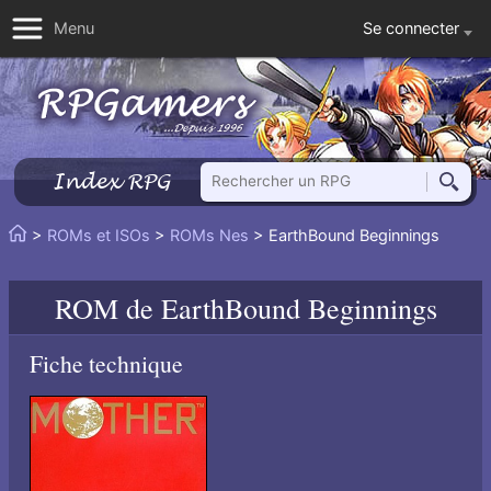
Se connecter
Menu
Rechercher un RPG
Index RPG
Reche
Vous
>
ROMs et ISOs
>
ROMs Nes
> EarthBound Beginnings
Accueil
êtes
ici
ROM de
EarthBound Beginnings
:
Fiche technique