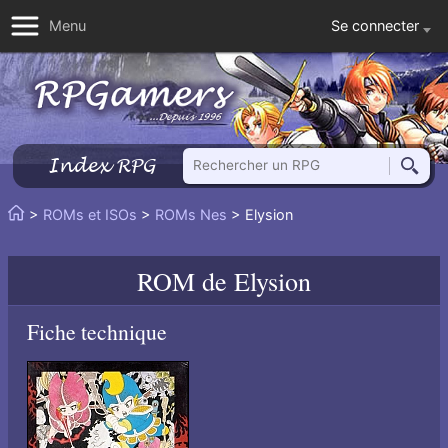
Se connecter
Menu
Rechercher un RPG
Index RPG
Reche
Vous
>
ROMs et ISOs
>
ROMs Nes
> Elysion
Accueil
êtes
ici
ROM de
Elysion
:
Fiche technique