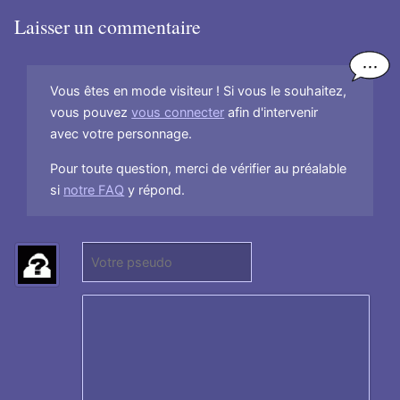
Laisser un commentaire
Vous êtes en mode visiteur ! Si vous le souhaitez,
vous pouvez
vous connecter
afin d'intervenir
avec votre personnage.
Pour toute question, merci de vérifier au préalable
si
notre FAQ
y répond.
P
(
s
N
e
e
u
p
d
a
o
s
:
r