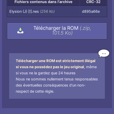
Fichiers contenus dans l'archive
CRC-32
Fichiers
Elysion (J) [!].nes
(256 Ko)
d895a66e
contenus
dans
Télécharger la ROM
(.zip,
l'archive,
101.5 Ko)
par
nom
de
fichier
Télécharger une ROM est strictement illégal
si vous ne possédez pas le jeu original
, même
si vous ne la gardez que 24 heures
Nous ne sommes nullement tenus responsables
des éventuelles conséquences d'un non-
respect de cette règle.