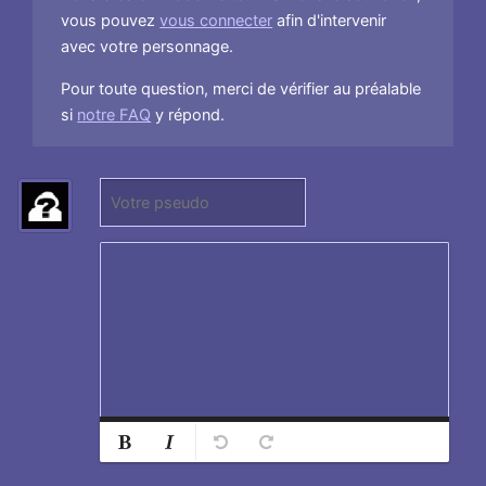
vous pouvez
vous connecter
afin d'intervenir
avec votre personnage.
Pour toute question, merci de vérifier au préalable
si
notre FAQ
y répond.
P
(
s
N
e
e
u
p
d
a
o
s
:
r
e
n
s
Normal
Ajouter
e
Retirer
Titre 1
i