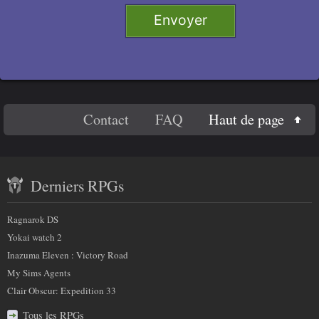
g
Envoyer
n
Titre 2
e
Titre 3
r
c
e
Titre 4
En
c
Haut de page
Contact
FAQ
Code
h
savoir
a
Contenu
plus
m
Derniers RPGs
récent
p
sur
)
et
:
Ragnarok DS
nous
partenaires
Yokai watch 2
Inazuma Eleven : Victory Road
My Sims Agents
Clair Obscur: Expedition 33
Tous les RPGs