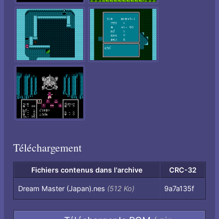
Téléchargement
Fichiers contenus dans l'archive
CRC-32
Fichiers
Dream Master (Japan).nes
(512 Ko)
9a7a135f
contenus
dans