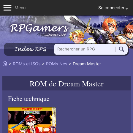
Se connecter
Menu
Rechercher un RPG
Index RPG
Reche
Vous
>
ROMs et ISOs
>
ROMs Nes
> Dream Master
Accueil
êtes
ici
ROM de
Dream Master
:
Fiche technique