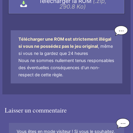
Télécharger la ROM
(.zip,
l'archive,
290.8 Ko)
par
nom
de
fichier
Télécharger une ROM est strictement illégal
si vous ne possédez pas le jeu original
, même
si vous ne la gardez que 24 heures
Nous ne sommes nullement tenus responsables
des éventuelles conséquences d'un non-
respect de cette règle.
Laisser un commentaire
Vous êtes en mode visiteur ! Si vous le souhaitez,