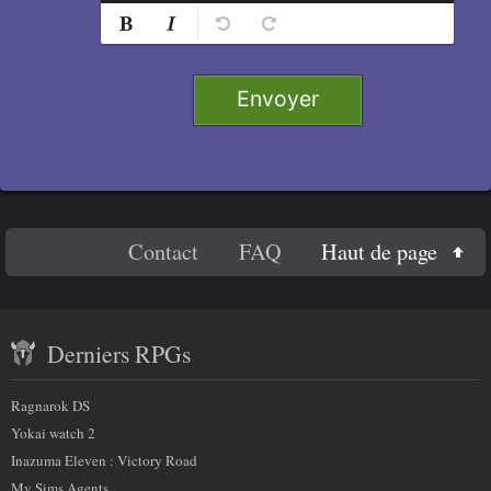
s
Normal
Ajouter
e
Retirer
Titre 1
i
g
Envoyer
n
Titre 2
e
Titre 3
r
c
e
Titre 4
En
c
Haut de page
Contact
FAQ
Code
h
savoir
a
Contenu
plus
m
Derniers RPGs
récent
p
sur
)
et
:
Ragnarok DS
nous
partenaires
Yokai watch 2
Inazuma Eleven : Victory Road
My Sims Agents