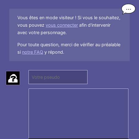
Vous êtes en mode visiteur ! Si vous le souhaitez,
vous pouvez
vous connecter
afin d'intervenir
avec votre personnage.
Pour toute question, merci de vérifier au préalable
si
notre FAQ
y répond.
P
(
s
N
e
e
u
p
d
a
o
s
:
r
e
n