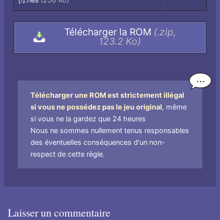
[!].nes
(256 Ko)
dans
l'archive,
Télécharger la ROM
(.zip,
par
123.2 Ko)
nom
de
fichier
Télécharger une ROM est strictement illégal
si vous ne possédez pas le jeu original
, même
si vous ne la gardez que 24 heures
Nous ne sommes nullement tenus responsables
des éventuelles conséquences d'un non-
respect de cette règle.
Laisser un commentaire