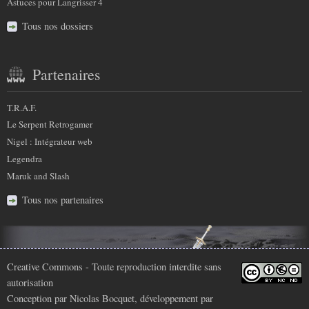
Astuces pour Langrisser 4
Tous nos dossiers
Partenaires
T.R.A.F.
Le Serpent Retrogamer
Nigel : Intégrateur web
Legendra
Maruk and Slash
Tous nos partenaires
Infos
Creative Commons
- Toute reproduction interdite sans
autorisation
légales
Conception par
Nicolas Bocquet
, développement par