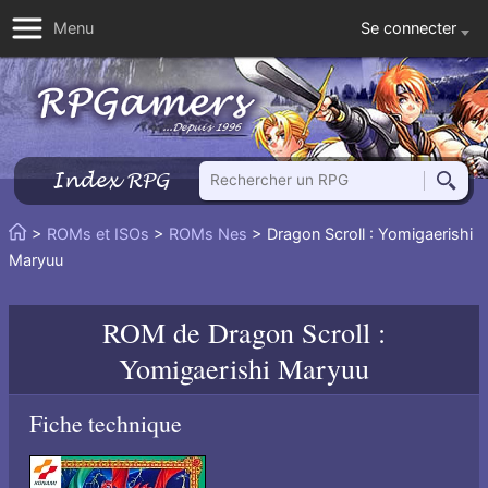
Se connecter
Menu
Rechercher un RPG
Index RPG
Reche
Vous
>
ROMs et ISOs
>
ROMs Nes
> Dragon Scroll : Yomigaerishi
Accueil
êtes
Maryuu
ici
:
ROM de
Dragon Scroll :
Yomigaerishi Maryuu
Fiche technique