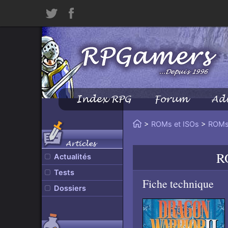
Twitter
Facebook
Index RPG
Forum
Ad
Menu
Principal
Vous
>
ROMs et ISOs
>
ROMs
Accueil
êtes
Articles
ici
R
Actualités
:
Tests
Fiche technique
Dossiers