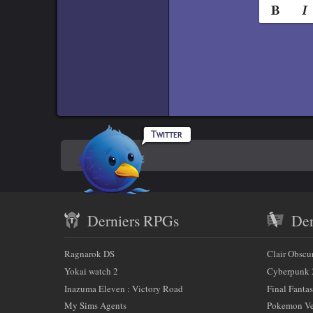
Norma
e
Titr
i
g
n
Titre
e
Titr
r
c
Rpgamers
e
Titre 
En
sur
c
Code
h
Twitter
savoir
a
Contenu
plus
m
Derniers RPGs
Der
récent
p
sur
)
et
:
Ragnarok DS
Clair Obscu
nous
partenaires
Yokai watch 2
Cyberpunk 
Inazuma Eleven : Victory Road
Final Fantas
My Sims Agents
Pokemon Ver