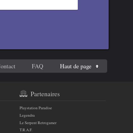
Haut de page
ontact
FAQ
Partenaires
Playstation Paradise
Legendra
Le Serpent Retrogamer
T.R.A.F.