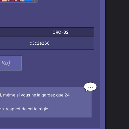
CRC-32
c3c2e266
3 Ko)
l
, même si vous ne la gardez que 24
-respect de cette règle.