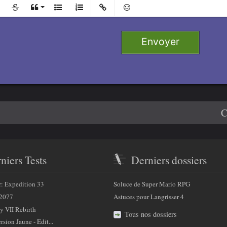
l
Ajouter
Retirer
e 1
Envoyer
 2
e 3
4
C
niers Tests
Derniers dossiers
r: Expedition 33
Soluce de Super Mario RPG
2077
Astuces pour Langrisser 4
y VII Rebirth
Tous nos dossiers
sion Jaune - Edit...