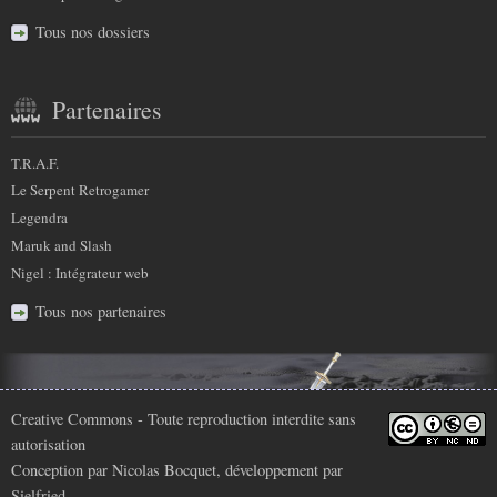
Tous nos dossiers
Partenaires
T.R.A.F.
Le Serpent Retrogamer
Legendra
Maruk and Slash
Nigel : Intégrateur web
Tous nos partenaires
Infos
Creative Commons
- Toute reproduction interdite sans
autorisation
légales
Conception par
Nicolas Bocquet
, développement par
Sielfried