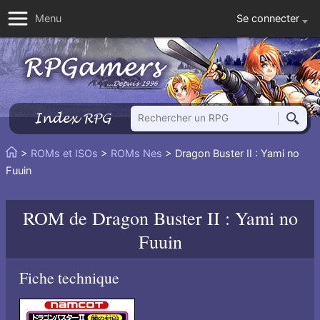
Se connecter
Menu
Rechercher un RPG
Index RPG
Reche
Vous
>
ROMs et ISOs
>
ROMs Nes
> Dragon Buster II : Yami no
Accueil
êtes
Fuuin
ici
:
ROM de
Dragon Buster II : Yami no
Fuuin
Fiche technique