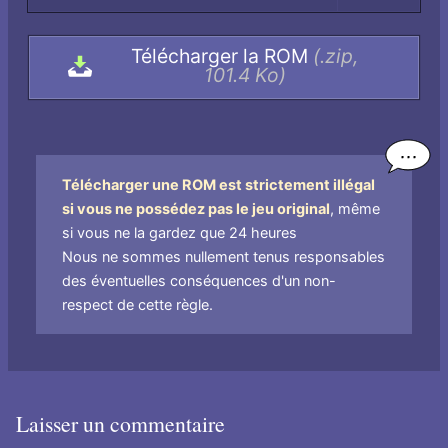
dans
l'archive,
Télécharger la ROM
(.zip,
par
101.4 Ko)
nom
de
fichier
Télécharger une ROM est strictement illégal
si vous ne possédez pas le jeu original
, même
si vous ne la gardez que 24 heures
Nous ne sommes nullement tenus responsables
des éventuelles conséquences d'un non-
respect de cette règle.
Laisser un commentaire