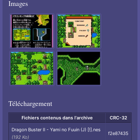
Images
Téléchargement
Fichiers contenus dans l'archive
CRC-32
Fichiers
Dragon Buster II - Yami no Fuuin (J) [!].nes
f2e87435
contenus
(192 Ko)