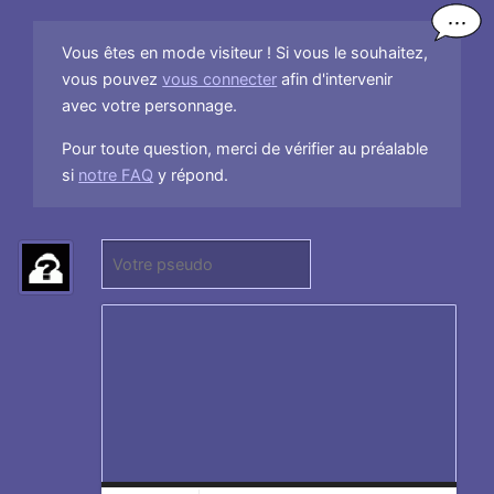
Vous êtes en mode visiteur ! Si vous le souhaitez,
vous pouvez
vous connecter
afin d'intervenir
avec votre personnage.
Pour toute question, merci de vérifier au préalable
si
notre FAQ
y répond.
P
(
s
N
e
e
u
p
d
a
o
s
:
r
e
n
s