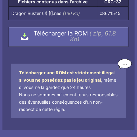
Fichiers contenus dans l'archive
CRC-32
Fichiers
Dragon Buster (J) [!].nes
(160 Ko)
c8671545
contenus
dans
Télécharger la ROM
(.zip, 61.8
l'archive,
Ko)
par
nom
de
fichier
Télécharger une ROM est strictement illégal
si vous ne possédez pas le jeu original
, même
si vous ne la gardez que 24 heures
Nous ne sommes nullement tenus responsables
des éventuelles conséquences d'un non-
respect de cette règle.