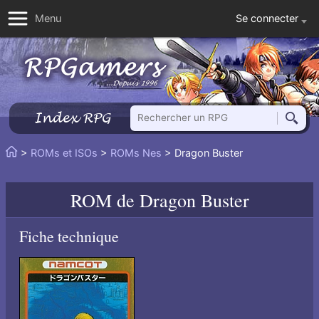
Se connecter
Menu
Rechercher un RPG
Index RPG
Reche
Vous
>
ROMs et ISOs
>
ROMs Nes
> Dragon Buster
Accueil
êtes
ici
ROM de
Dragon Buster
:
Fiche technique