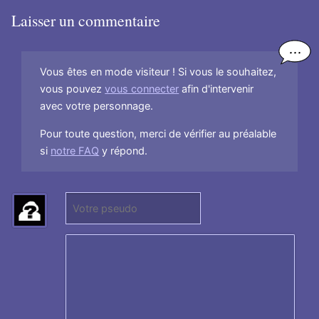
Laisser un commentaire
Vous êtes en mode visiteur ! Si vous le souhaitez,
vous pouvez
vous connecter
afin d'intervenir
avec votre personnage.
Pour toute question, merci de vérifier au préalable
si
notre FAQ
y répond.
P
(
s
N
e
e
u
p
d
a
o
s
:
r