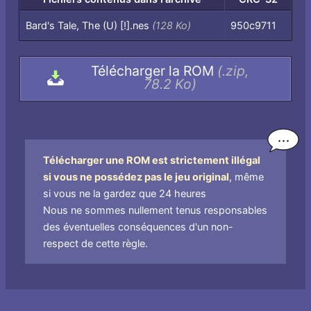
Fichiers
Bard's Tale, The (U) [!].nes
(128 Ko)
950c9711
contenus
dans
Télécharger la ROM
(.zip,
l'archive,
78.2 Ko)
par
nom
de
fichier
Télécharger une ROM est strictement illégal
si vous ne possédez pas le jeu original
, même
si vous ne la gardez que 24 heures
Nous ne sommes nullement tenus responsables
des éventuelles conséquences d'un non-
respect de cette règle.