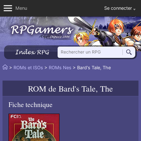
Se connecter
Menu
Rechercher un RPG
Index RPG
Reche
Vous
>
ROMs et ISOs
>
ROMs Nes
> Bard's Tale, The
Accueil
êtes
ici
ROM de
Bard's Tale, The
:
Fiche technique