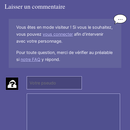
Laisser un commentaire
Vous êtes en mode visiteur ! Si vous le souhaitez,
vous pouvez
vous connecter
afin d'intervenir
avec votre personnage.
Pour toute question, merci de vérifier au préalable
si
notre FAQ
y répond.
P
(
s
N
e
e
u
p
d
a
o
s
:
r
e