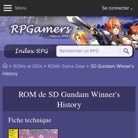
Se connecter
Menu
Rechercher un RPG
Index RPG
Reche
Vous
>
ROMs et ISOs
>
ROMs Game Gear
> SD Gundam Winner's
Accueil
êtes
History
ici
:
ROM de
SD Gundam Winner's
History
Fiche technique