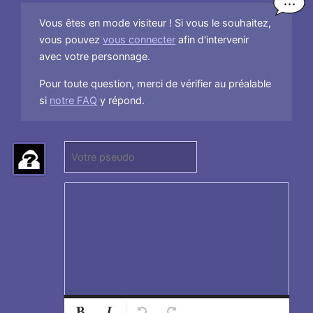
Vous êtes en mode visiteur ! Si vous le souhaitez,
vous pouvez
vous connecter
afin d'intervenir
avec votre personnage.
Pour toute question, merci de vérifier au préalable
si
notre FAQ
y répond.
P
(
s
N
e
e
u
p
d
a
o
s
:
r
e
n
s
Normal
Ajouter