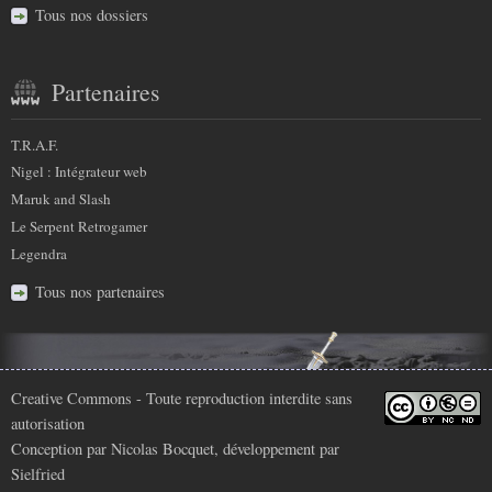
Tous nos dossiers
Partenaires
T.R.A.F.
Nigel : Intégrateur web
Maruk and Slash
Le Serpent Retrogamer
Legendra
Tous nos partenaires
Infos
Creative Commons
- Toute reproduction interdite sans
autorisation
légales
Conception par
Nicolas Bocquet
, développement par
Sielfried