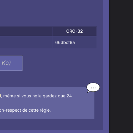
CRC-32
663bcf8a
2 Ko)
l
, même si vous ne la gardez que 24
-respect de cette règle.