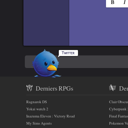
Norma
e
Titr
i
g
n
Titre
e
Titr
r
c
Rpgamers
e
Titre 
En
sur
c
Code
h
Twitter
savoir
a
Contenu
plus
m
Derniers RPGs
Der
récent
p
sur
)
et
:
Ragnarok DS
Clair Obscu
nous
partenaires
Yokai watch 2
Cyberpunk 
Inazuma Eleven : Victory Road
Final Fantas
My Sims Agents
Pokemon Ver