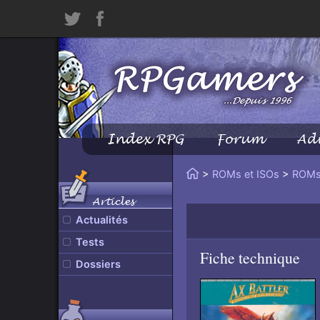
Twitter
Facebook
Index RPG
Forum
Ad
Menu
Principal
Vous
>
ROMs et ISOs
>
ROMs
Accueil
êtes
Articles
ici
Actualités
:
Tests
Fiche technique
Dossiers