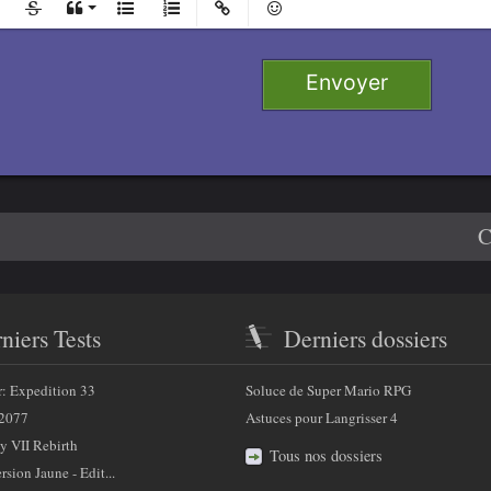
l
Ajouter
Retirer
e 1
Envoyer
 2
e 3
4
C
niers Tests
Derniers dossiers
r: Expedition 33
Soluce de Super Mario RPG
2077
Astuces pour Langrisser 4
y VII Rebirth
Tous nos dossiers
sion Jaune - Edit...