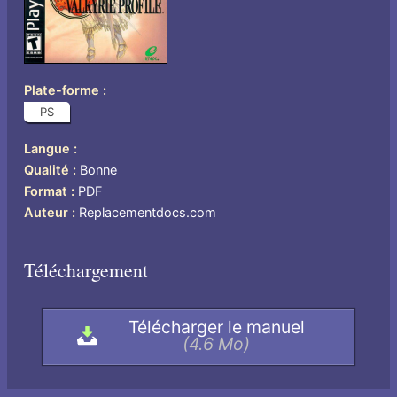
Plate-forme
PS
Langue
US
Qualité
Bonne
Format
PDF
Auteur
Replacementdocs.com
Téléchargement
Télécharger le manuel
(4.6 Mo)