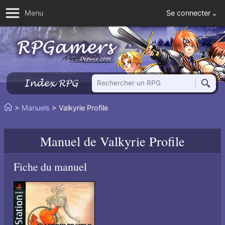
Se connecter
Menu
Rechercher un RPG
Index RPG
Reche
Vous
>
Manuels
> Valkyrie Profile
Accueil
êtes
ici
Manuel de
Valkyrie Profile
:
Fiche du manuel