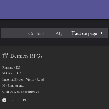
En
Haut de page
Contact
FAQ
savoir
Contenu
plus
Derniers RPGs
récent
sur
et
Ragnarok DS
nous
partenaires
Yokai watch 2
Inazuma Eleven : Victory Road
My Sims Agents
Clair Obscur: Expedition 33
Tous les RPGs