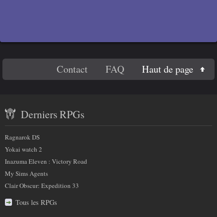
En
Haut de page
Contact
FAQ
savoir
Contenu
plus
Derniers RPGs
récent
sur
et
Ragnarok DS
nous
partenaires
Yokai watch 2
Inazuma Eleven : Victory Road
My Sims Agents
Clair Obscur: Expedition 33
Tous les RPGs