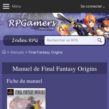
Se connecter
Menu
Rechercher un RPG
Index RPG
Reche
Vous
>
Manuels
> Final Fantasy Origins
Accueil
êtes
ici
Manuel de
Final Fantasy Origins
:
Fiche du manuel