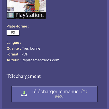
Plate-forme
PS
Langue
US
Qualité
Très bonne
Format
PDF
Auteur
Replacementdocs.com
Téléchargement
Télécharger le manuel
(1.1
Mo)