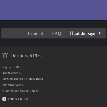
En
Haut de page
Contact
FAQ
savoir
Contenu
plus
Derniers RPGs
récent
sur
et
Ragnarok DS
nous
partenaires
Yokai watch 2
Inazuma Eleven : Victory Road
My Sims Agents
Clair Obscur: Expedition 33
Tous les RPGs