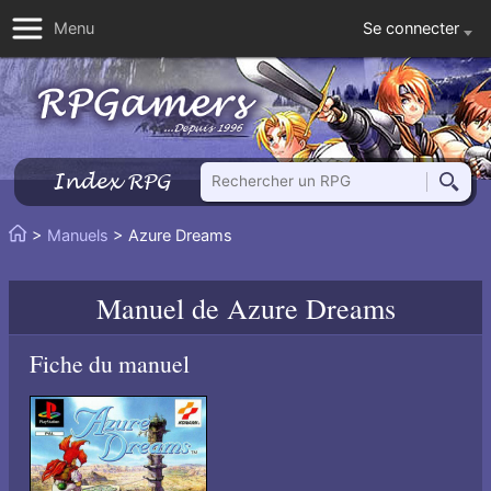
Se connecter
Menu
Rechercher un RPG
Index RPG
Reche
Vous
>
Manuels
> Azure Dreams
Accueil
êtes
ici
Manuel de
Azure Dreams
:
Fiche du manuel