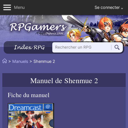
Se connecter
Menu
Rechercher un RPG
Index RPG
Reche
Vous
>
Manuels
> Shenmue 2
Accueil
êtes
ici
Manuel de
Shenmue 2
:
Fiche du manuel