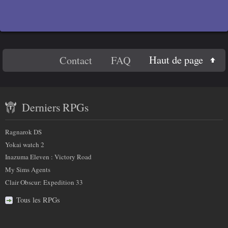
En
Haut de page
Contact
FAQ
savoir
Contenu
plus
Derniers RPGs
récent
sur
et
Ragnarok DS
nous
partenaires
Yokai watch 2
Inazuma Eleven : Victory Road
My Sims Agents
Clair Obscur: Expedition 33
Tous les RPGs