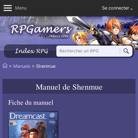
Se connecter
Menu
Rechercher un RPG
Index RPG
Reche
Vous
>
Manuels
> Shenmue
Accueil
êtes
ici
Manuel de
Shenmue
:
Fiche du manuel