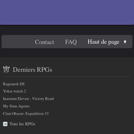
En
Haut de page
Contact
FAQ
savoir
Contenu
plus
Derniers RPGs
récent
sur
et
Ragnarok DS
nous
partenaires
Yokai watch 2
Inazuma Eleven : Victory Road
My Sims Agents
Clair Obscur: Expedition 33
Tous les RPGs