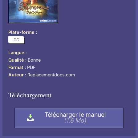
Plate-forme
DC
Langue
US
Qualité
Bonne
Format
PDF
Auteur
Replacementdocs.com
Téléchargement
Télécharger le manuel
(1.6 Mo)