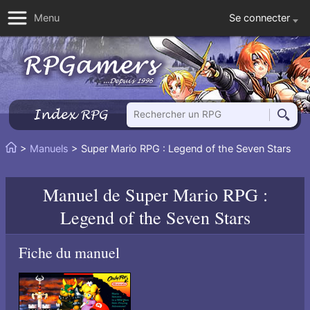
Se connecter
Menu
Rechercher un RPG
Index RPG
Reche
Vous
>
Manuels
> Super Mario RPG : Legend of the Seven Stars
Accueil
êtes
ici
Manuel de
Super Mario RPG :
:
Legend of the Seven Stars
Fiche du manuel