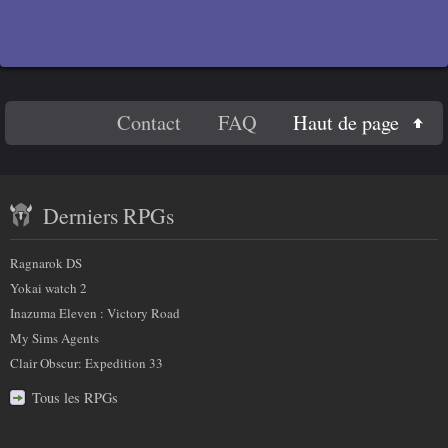
En
Haut de page
Contact
FAQ
savoir
Contenu
plus
Derniers RPGs
récent
sur
et
Ragnarok DS
nous
partenaires
Yokai watch 2
Inazuma Eleven : Victory Road
My Sims Agents
Clair Obscur: Expedition 33
Tous les RPGs