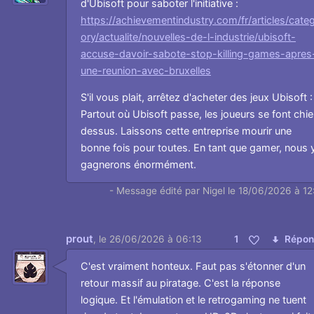
d'Ubisoft pour saboter l'initiative :
https://achievementindustry.com/fr/articles/cate
ory/actualite/nouvelles-de-l-industrie/ubisoft-
accuse-davoir-sabote-stop-killing-games-apres
une-reunion-avec-bruxelles
S'il vous plait, arrêtez d'acheter des jeux Ubisoft :
Partout où Ubisoft passe, les joueurs se font chie
dessus. Laissons cette entreprise mourir une
bonne fois pour toutes. En tant que gamer, nous 
gagnerons énormément.
- Message édité par Nigel le 18/06/2026 à 12
prout
,
le 26/06/2026 à 06:13
1
Répon
Aimer
C'est vraiment honteux. Faut pas s'étonner d'un
retour massif au piratage. C'est la réponse
logique. Et l'émulation et le retrogaming ne tuent