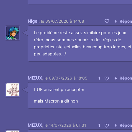
Nigel
,
le 09/07/2026 à 14:08
Répon
Aimer
Le problème reste assez similaire pour les jeux
rétro, nous sommes soumis à des règles de
propriétés intellectuelles beaucoup trop larges, et
peu adaptées. :/
MIZUX
,
le 09/07/2026 à 18:05
1
Répon
Aimer
l’ UE auraient pu accepter
mais Macron a dit non
MIZUX
,
le 14/07/2026 à 01:31
1
Répon
Aimer