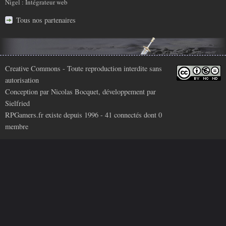
Nigel : Intégrateur web
Tous nos partenaires
Infos
Creative Commons
- Toute reproduction interdite sans
autorisation
légales
Conception par
Nicolas Bocquet
, développement par
Sielfried
RPGamers.fr existe depuis 1996 - 41 connectés dont
0
membre