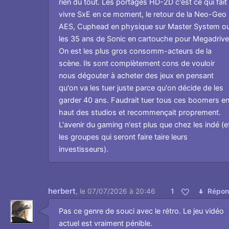
rien du tout. Les portages HD-2D c'est ce qui fait
vivre SxE en ce moment, le retour de la Neo-Geo
AES, Cuphead en physique sur Master System o
les 35 ans de Sonic en cartouche pour Megadrive
On est les plus gros consomm-acteurs de la
scène. Ils sont complètement cons de vouloir
nous dégouter à acheter des jeux en pensant
qu'on va les tuer juste parce qu'on décide de les
garder 40 ans. Faudrait tuer tous ces boomers e
haut des studios et recommençait proprement.
L'avenir du gaming n'est plus que chez les indé (e
les groupes qui seront faire taire leurs
investisseurs).
herbert
,
le 07/07/2026 à 20:46
1
Répon
Aimer
Pas ce genre de souci avec le rétro. Le jeu vidéo
actuel est vraiment pénible.