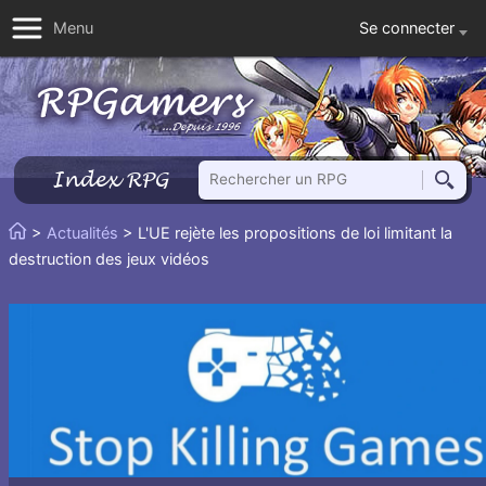
Se connecter
Menu
Rechercher un RPG
Index RPG
Reche
Vous
>
Actualités
> L'UE rejète les propositions de loi limitant la
Accueil
êtes
destruction des jeux vidéos
ici
: