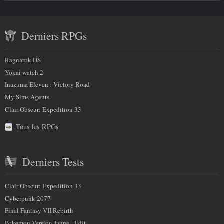
savoir
a
Contenu
plus
m
Derniers RPGs
récent
p
sur
)
et
:
Ragnarok DS
nous
partenaires
Yokai watch 2
Inazuma Eleven : Victory Road
My Sims Agents
Clair Obscur: Expedition 33
Tous les RPGs
Derniers Tests
Clair Obscur: Expedition 33
Cyberpunk 2077
Final Fantasy VII Rebirth
Pokemon Version Jaune - Edit...