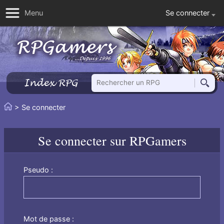
Se connecter
Menu
Rechercher un RPG
Index RPG
Reche
Vous
> Se connecter
Accueil
êtes
ici
Se connecter sur RPGamers
:
Pseudo :
Mot de passe :