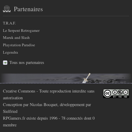
Partenaires
T.R.A.F.
Le Serpent Retrogamer
Maruk and Slash
Playstation Paradise
Legendra
Tous nos partenaires
Infos
Creative Commons
- Toute reproduction interdite sans
autorisation
légales
Conception par
Nicolas Bocquet
, développement par
Sielfried
RPGamers.fr existe depuis 1996 - 78 connectés dont
0
membre