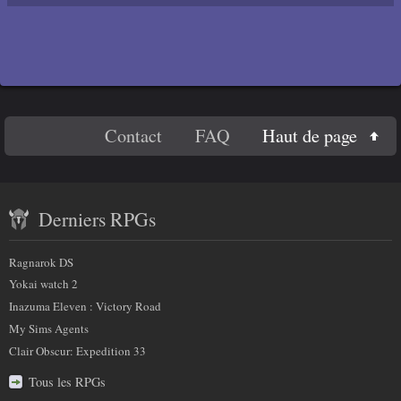
En
Haut de page
Contact
FAQ
savoir
Contenu
plus
Derniers RPGs
récent
sur
et
Ragnarok DS
nous
partenaires
Yokai watch 2
Inazuma Eleven : Victory Road
My Sims Agents
Clair Obscur: Expedition 33
Tous les RPGs