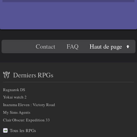
En
Haut de page
Contact
FAQ
savoir
Contenu
plus
Derniers RPGs
récent
sur
et
Ragnarok DS
nous
partenaires
Yokai watch 2
Inazuma Eleven : Victory Road
My Sims Agents
Clair Obscur: Expedition 33
Tous les RPGs