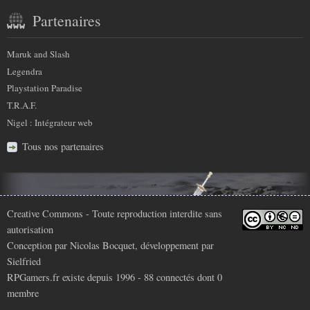
Partenaires
Maruk and Slash
Legendra
Playstation Paradise
T.R.A.F.
Nigel : Intégrateur web
Tous nos partenaires
Infos
Creative Commons
- Toute reproduction interdite sans
autorisation
légales
Conception par
Nicolas Bocquet
, développement par
Sielfried
RPGamers.fr existe depuis 1996 - 88 connectés dont
0
membre