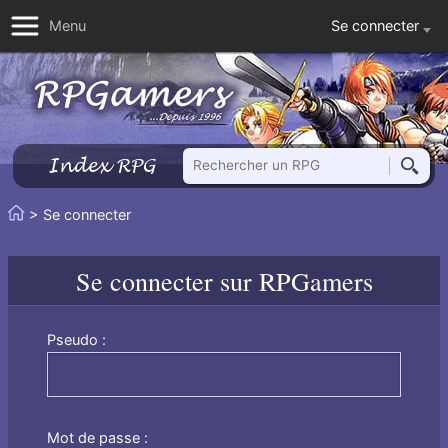
Se connecter
Menu
Rechercher un RPG
Index RPG
Reche
Vous
> Se connecter
Accueil
êtes
ici
Se connecter sur RPGamers
:
Pseudo :
Mot de passe :