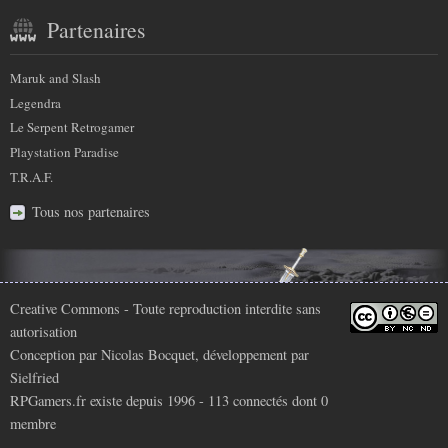
Partenaires
Maruk and Slash
Legendra
Le Serpent Retrogamer
Playstation Paradise
T.R.A.F.
Tous nos partenaires
Infos
Creative Commons
- Toute reproduction interdite sans
autorisation
légales
Conception par
Nicolas Bocquet
, développement par
Sielfried
RPGamers.fr existe depuis 1996 - 113 connectés dont
0
membre