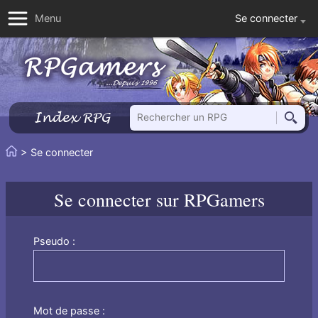
Se connecter
Menu
Rechercher un RPG
Index RPG
Reche
Vous
> Se connecter
Accueil
êtes
ici
Se connecter sur RPGamers
:
Pseudo :
Mot de passe :