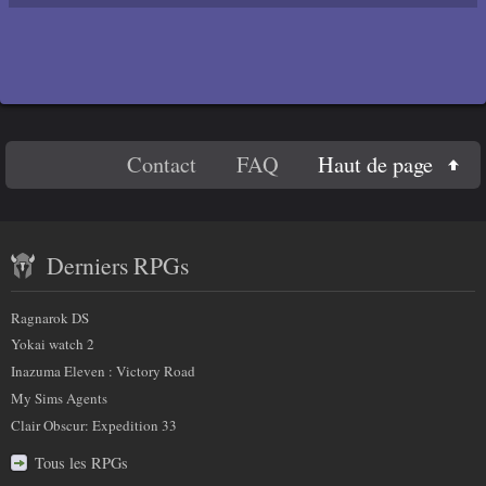
En
Haut de page
Contact
FAQ
savoir
Contenu
plus
Derniers RPGs
récent
sur
et
Ragnarok DS
nous
partenaires
Yokai watch 2
Inazuma Eleven : Victory Road
My Sims Agents
Clair Obscur: Expedition 33
Tous les RPGs